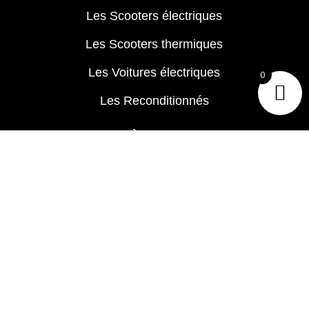
Les Scooters électriques
Les Scooters thermiques
Les Voitures électriques
0
Les Reconditionnés
ACCÈS RAPIDE
CGV
Foire aux Questions
Bonus Ecologique
Le Concept
APRÈS VENTE