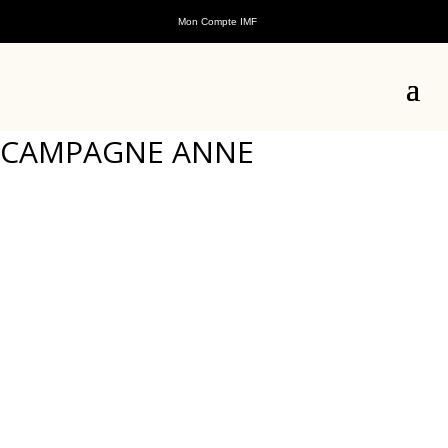
Mon Compte IMF
Accueil
/
Commande en direct
/ CAMPAGNE ANNE
CAMPAGNE ANNE