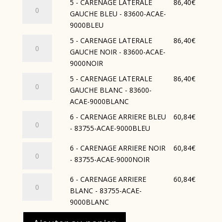
ACAE-
quantité
5 - CARENAGE LATERALE
86,40
€
NOIR
CARENAGE
9000BLEU
de
GAUCHE BLEU - 83600-ACAE-
-
LATERALE
5
9000BLEU
83500-
DROIT
-
ACAE-
quantité
5 - CARENAGE LATERALE
86,40
€
BLANC
CARENAGE
9000NOIR
de
GAUCHE NOIR - 83600-ACAE-
-
LATERALE
5
9000NOIR
83500-
GAUCHE
-
ACAE-
quantité
5 - CARENAGE LATERALE
86,40
€
BLEU
CARENAGE
9000BLANC
de
GAUCHE BLANC - 83600-
-
LATERALE
5
ACAE-9000BLANC
83600-
GAUCHE
-
ACAE-
quantité
6 - CARENAGE ARRIERE BLEU
60,84
€
NOIR
CARENAGE
9000BLEU
de
- 83755-ACAE-9000BLEU
-
LATERALE
6
83600-
GAUCHE
quantité
6 - CARENAGE ARRIERE NOIR
60,84
€
-
ACAE-
BLANC
de
- 83755-ACAE-9000NOIR
CARENAGE
9000NOIR
-
6
ARRIERE
quantité
6 - CARENAGE ARRIERE
60,84
€
83600-
-
BLEU
de
BLANC - 83755-ACAE-
ACAE-
CARENAGE
-
6
9000BLANC
9000BLANC
ARRIERE
83755-
-
NOIR
ACAE-