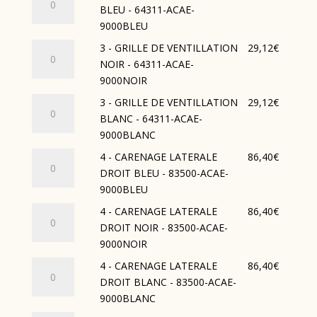
PETITE
ACAE-
de
BLEU - 64311-ACAE-
NOIR
FACE
9000BLEU
3
9000BLEU
-
AVANT
-
64303-
quantité
3 - GRILLE DE VENTILLATION
29,12
€
SUPBLANC
GRILLE
ACAE-
de
NOIR - 64311-ACAE-
-
DE
9000NOIR
3
9000NOIR
64303-
VENTILLATION
-
ACAE-
quantité
3 - GRILLE DE VENTILLATION
29,12
€
BLEU
GRILLE
9000BLANC
de
BLANC - 64311-ACAE-
-
DE
3
9000BLANC
64311-
VENTILLATION
-
ACAE-
quantité
4 - CARENAGE LATERALE
86,40
€
NOIR
GRILLE
9000BLEU
de
DROIT BLEU - 83500-ACAE-
-
DE
4
9000BLEU
64311-
VENTILLATION
-
ACAE-
quantité
4 - CARENAGE LATERALE
86,40
€
BLANC
CARENAGE
9000NOIR
de
DROIT NOIR - 83500-ACAE-
-
LATERALE
4
9000NOIR
64311-
DROIT
-
ACAE-
quantité
4 - CARENAGE LATERALE
86,40
€
BLEU
CARENAGE
9000BLANC
de
DROIT BLANC - 83500-ACAE-
-
LATERALE
4
9000BLANC
83500-
DROIT
-