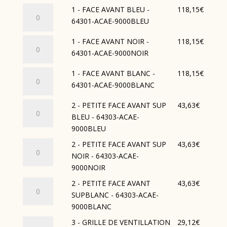
quantité
1 - FACE AVANT BLEU -
118,15
€
de
64301-ACAE-9000BLEU
1
quantité
1 - FACE AVANT NOIR -
118,15
€
-
de
64301-ACAE-9000NOIR
FACE
1
AVANT
quantité
1 - FACE AVANT BLANC -
118,15
€
-
BLEU
de
64301-ACAE-9000BLANC
FACE
-
1
AVANT
64301-
quantité
2 - PETITE FACE AVANT SUP
43,63
€
-
NOIR
ACAE-
de
BLEU - 64303-ACAE-
FACE
-
9000BLEU
2
9000BLEU
AVANT
64301-
-
BLANC
quantité
2 - PETITE FACE AVANT SUP
43,63
€
ACAE-
PETITE
-
de
NOIR - 64303-ACAE-
9000NOIR
FACE
64301-
2
9000NOIR
AVANT
ACAE-
-
quantité
2 - PETITE FACE AVANT
43,63
€
SUP
9000BLANC
PETITE
de
SUPBLANC - 64303-ACAE-
BLEU
FACE
2
9000BLANC
-
AVANT
-
64303-
quantité
3 - GRILLE DE VENTILLATION
29,12
€
SUP