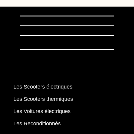
-
150H-
139.3.09.110
D.09.230
Les Scooters électriques
Les Scooters thermiques
Les Voitures électriques
Les Reconditionnés