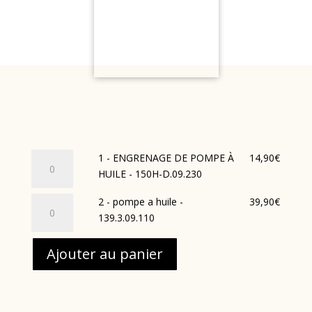
quantité
1 - ENGRENAGE DE POMPE À
14,90
€
de
HUILE - 150H-D.09.230
1
quantité
2 - pompe a huile -
39,90
€
-
de
139.3.09.110
ENGRENAGE
2
DE
-
Ajouter au panier
POMPE
pompe
À
a
HUILE
huile
-