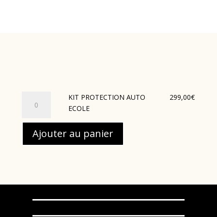
quantité
KIT PROTECTION AUTO
299,00
€
de
ECOLE
KIT
PROTECTION
Ajouter au panier
AUTO
ECOLE