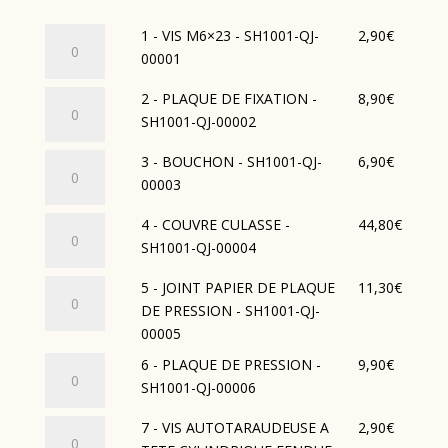
quantité
1 - VIS M6×23 - SH1001-QJ-
2,90
€
de
00001
1
quantité
2 - PLAQUE DE FIXATION -
8,90
€
-
de
SH1001-QJ-00002
VIS
2
M6×23
quantité
3 - BOUCHON - SH1001-QJ-
6,90
€
-
-
de
00003
PLAQUE
SH1001-
3
DE
QJ-
quantité
4 - COUVRE CULASSE -
44,80
€
-
FIXATION
00001
de
SH1001-QJ-00004
BOUCHON
-
4
-
SH1001-
quantité
5 - JOINT PAPIER DE PLAQUE
11,30
€
-
SH1001-
QJ-
de
DE PRESSION - SH1001-QJ-
COUVRE
QJ-
00002
5
00005
CULASSE
00003
-
-
quantité
6 - PLAQUE DE PRESSION -
9,90
€
JOINT
SH1001-
de
SH1001-QJ-00006
PAPIER
QJ-
6
DE
quantité
7 - VIS AUTOTARAUDEUSE A
2,90
€
00004
-
PLAQUE