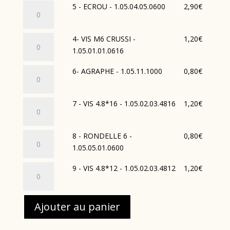
-
quantité
5 - ECROU - 1.05.04.05.0600
2,90
€
-
1.10.35.C032.01197
de
CAPOT
5
FOND
quantité
4- VIS M6 CRUSSI -
1,20
€
-
DE
de
1.05.01.01.0616
ECROU
COFFRE
4-
-
-
quantité
6- AGRAPHE - 1.05.11.1000
0,80
€
VIS
1.05.04.05.0600
1.10.35.B111.01182
de
M6
6-
CRUSSI
quantité
7 - VIS 4.8*16 - 1.05.02.03.4816
1,20
€
AGRAPHE
-
de
-
1.05.01.01.0616
7
1.05.11.1000
quantité
8 - RONDELLE 6 -
0,80
€
-
de
1.05.05.01.0600
VIS
8
4.8*16
quantité
9 - VIS 4.8*12 - 1.05.02.03.4812
1,20
€
-
-
de
RONDELLE
1.05.02.03.4816
9
6
-
Ajouter au panier
-
VIS
1.05.05.01.0600
4.8*12