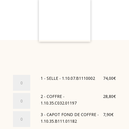
quantité
1 - SELLE - 1.10.07.B1110002
74,00
€
de
1
quantité
2 - COFFRE -
28,80
€
-
de
1.10.35.C032.01197
SELLE
2
-
quantité
3 - CAPOT FOND DE COFFRE -
7,90
€
-
1.10.07.B1110002
de
1.10.35.B111.01182
COFFRE
3