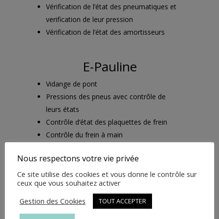
Vérification de l’état des pneumatiques et
verification de leur pression
Vérification de l’état des amortisseurs
E-Pauline
Vidange de pont
Pressions des pneus avec contrôle de
leurs états
Contrôle d’état des plaquettes de frein
Contrôle du frein à main
Contrôle des batteries
Nous respectons votre vie privée
Contrôle serrage (roues/étriers:pont
arrière)
Ce site utilise des cookies et vous donne le contrôle sur
ceux que vous souhaitez activer
Gestion des Cookies
TOUT ACCEPTER