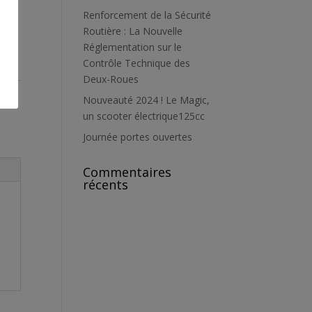
Renforcement de la Sécurité
Routière : La Nouvelle
Réglementation sur le
Contrôle Technique des
Deux-Roues
ées
Nouveauté 2024 ! Le Magic,
un scooter électrique125cc
Journée portes ouvertes
Commentaires
récents