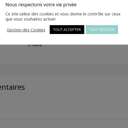
Nous respectons votre vie privée
quantité
Ajouter au panier
Ce site utilise des cookies et vous donne le contrôle sur ceux
de
que vous souhaitez activer
155
-
Gestion des Cookies
TOUT ACCEPTER
TOUT REFUSER
DISQUE
UGS :
4.10.24.C1210.416-51
Catégorie :
Pièces détach
DE
E-Nana
FREINS
AVANT
-
4.10.24.C1210.416-
51
ntaires