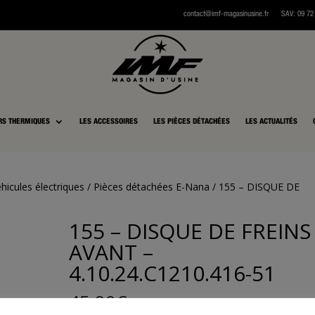
contact@imf-magasinusine.fr
SAV:
0
9 72
RS THERMIQUES
LES ACCESSOIRES
LES PIÈCES DÉTACHÉES
LES ACTUALITÉS
hicules électriques
/
Pièces détachées E-Nana
/ 155 – DISQUE DE
155 – DISQUE DE FREINS
AVANT –
4.10.24.C1210.416-51
45,90
€