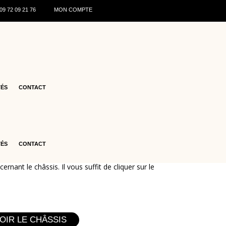
0
9 72 09 21 76
MON COMPTE
TÉS
CONTACT
atégorie de pièces:
TÉS
CONTACT
nant le châssis. Il vous suffit de cliquer sur le
OIR LE CHÂSSIS