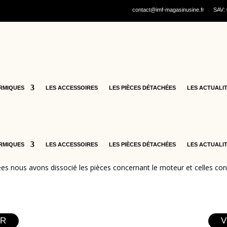
contact@imf-magasinusine.fr
SAV:
RMIQUES
LES ACCESSOIRES
LES PIÈCES DÉTACHÉES
LES ACTUALI
Veuillez choisir la c
RMIQUES
LES ACCESSOIRES
LES PIÈCES DÉTACHÉES
LES ACTUALI
ées nous avons dissocié les pièces concernant le moteur et celles concer
UR
V