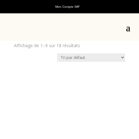
Mon Compte IMF
Accueil
/
Accessoires
/ Casques
Casques
Affichage de 1–9 sur 18 résultats