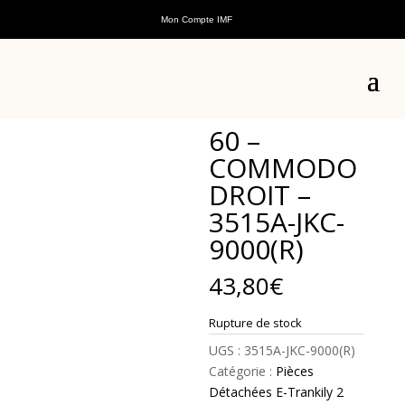
Mon Compte IMF
Accueil
/
Pièces détachées
/
Pièces détachées
véhicules électriques
/
Pièces Détachées E-Trankily
2
/ 60 – COMMODO DROIT – 3515A-JKC-9000(R)
60 –
COMMODO
DROIT –
3515A-JKC-
9000(R)
43,80
€
Rupture de stock
UGS :
3515A-JKC-9000(R)
Catégorie :
Pièces
Détachées E-Trankily 2