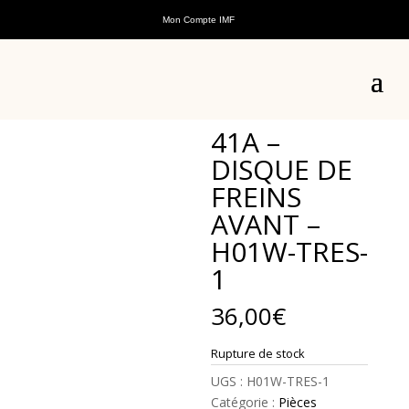
Mon Compte IMF
Accueil
/
Pièces détachées
/
Pièces détachées
véhicules électriques
/
Pièces Détachées E-Trankily
2
/ 41A – DISQUE DE FREINS AVANT – H01W-TRES-1
41A –
DISQUE DE
FREINS
AVANT –
H01W-TRES-
1
36,00
€
Rupture de stock
UGS :
H01W-TRES-1
Catégorie :
Pièces