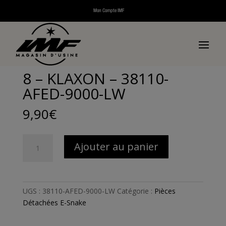
Mon Compte IMF
Accueil
/
Pièces détachées
/
Pièces détachées
véhicules électriques
/
Pièces Détachées E-Snake
/ 8 –
KLAXON – 38110-AFED-9000-LW
8 – KLAXON – 38110-
AFED-9000-LW
9,90
€
quantité
Ajouter au panier
de
8
-
KLAXON
UGS :
38110-AFED-9000-LW
Catégorie :
Pièces
-
Détachées E-Snake
38110-
AFED-