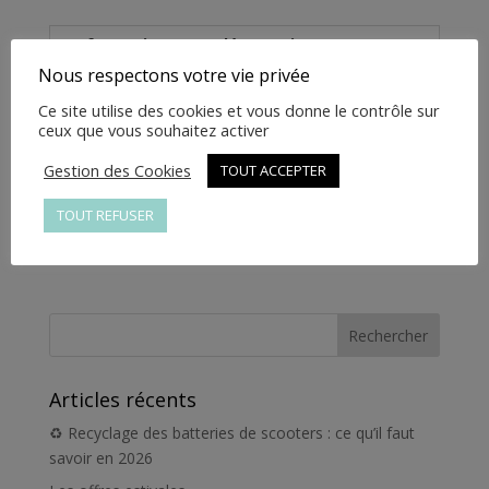
9000-
LW
Informations complémentaires
Nous respectons votre vie privée
Informations
Ce site utilise des cookies et vous donne le contrôle sur
ceux que vous souhaitez activer
complémentaires
Gestion des Cookies
TOUT ACCEPTER
Poids
1 kg
TOUT REFUSER
Articles récents
♻️ Recyclage des batteries de scooters : ce qu’il faut
savoir en 2026