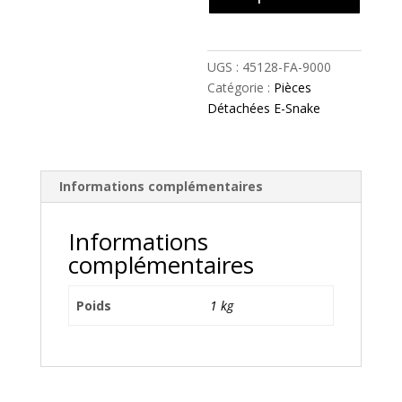
CABLE
-
45128-
FA-
UGS :
45128-FA-9000
9000
Catégorie :
Pièces
Détachées E-Snake
Informations complémentaires
Informations
complémentaires
Poids
1 kg