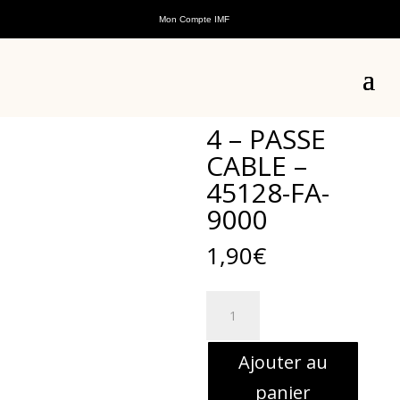
Mon Compte IMF
Accueil
/
Pièces détachées
/
Pièces détachées
véhicules électriques
/
Pièces Détachées E-Snake
/ 4 –
PASSE CABLE – 45128-FA-9000
4 – PASSE
CABLE –
45128-FA-
9000
1,90
€
quantité
de
4
Ajouter au
-
PASSE
panier