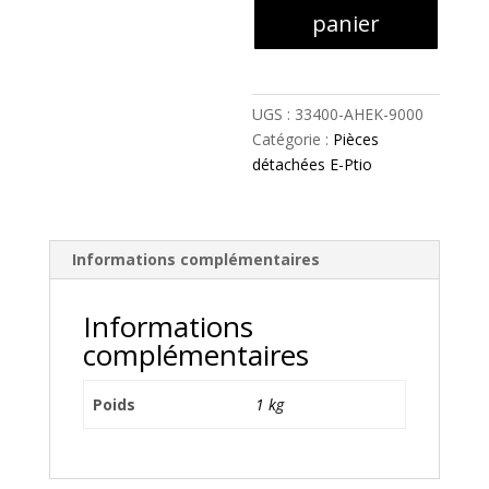
Clignotant
panier
droit
-
33400-
AHEK-
UGS :
33400-AHEK-9000
9000
Catégorie :
Pièces
détachées E-Ptio
Informations complémentaires
Informations
complémentaires
Poids
1 kg