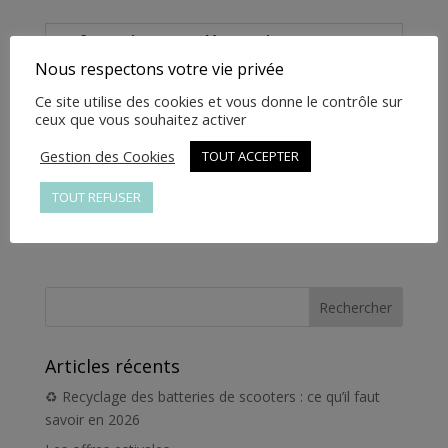
AHEK-
9000
Informations complémentaires
Nous respectons votre vie privée
Informations
Ce site utilise des cookies et vous donne le contrôle sur
ceux que vous souhaitez activer
complémentaires
Gestion des Cookies
TOUT ACCEPTER
Poids
1 kg
TOUT REFUSER
Articles récents
♻️ Recyclage des batteries de scooters : ce qu’il faut
savoir en 2026