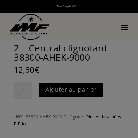
Mon Compte IMF
Accueil
/
Pièces détachées
/
Pièces détachées
véhicules électriques
/
Pièces détachées E-Ptio
/ 2 –
Central clignotant – 38300-AHEK-9000
2 – Central clignotant –
38300-AHEK-9000
12,60
€
quantité
Ajouter au panier
de
2
-
Central
UGS :
38300-AHEK-9000
Catégorie :
Pièces détachées
clignotant
E-Ptio
-
38300-