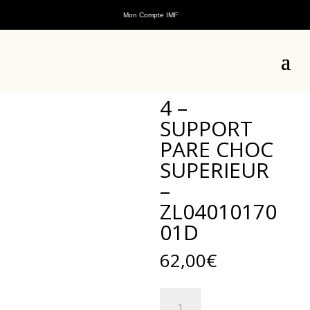
Mon Compte IMF
Accueil
/
Pièces détachées
/
Pièces détachées
véhicules électriques
/
Pièces détachées E-Pauline
/ 4 –
SUPPORT PARE CHOC SUPERIEUR – ZL0401017001D
4 –
SUPPORT
PARE CHOC
SUPERIEUR
–
ZL04010170
01D
62,00
€
quantité