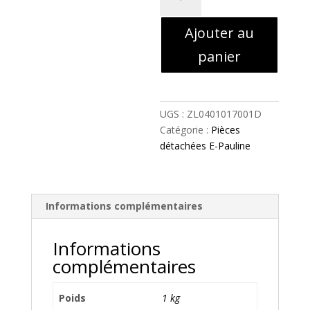
de
4
Ajouter au
-
SUPPORT
panier
PARE
CHOC
SUPERIEUR
-
UGS :
ZL0401017001D
ZL0401017001D
Catégorie :
Pièces
détachées E-Pauline
Informations complémentaires
Informations
complémentaires
Poids
1 kg