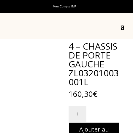
Mon Compte IMF
Accueil
/
Pièces détachées
/
Pièces détachées
véhicules électriques
/
Pièces détachées E-Pauline
/ 4 –
CHASSIS DE PORTE GAUCHE – ZL03201003001L
4 – CHASSIS
DE PORTE
GAUCHE –
ZL03201003
001L
160,30
€
quantité
de
4
Ajouter au
-