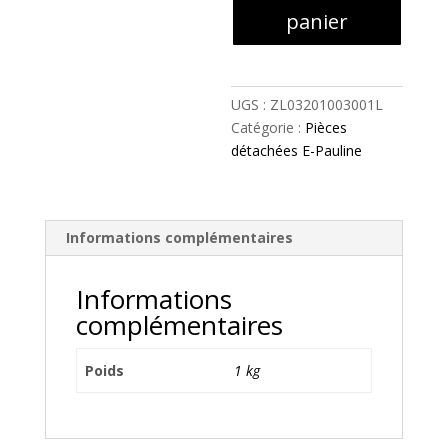
CHASSIS
panier
DE
PORTE
GAUCHE
-
UGS :
ZL03201003001L
ZL03201003001L
Catégorie :
Pièces
détachées E-Pauline
Informations complémentaires
Informations
complémentaires
Poids
1 kg