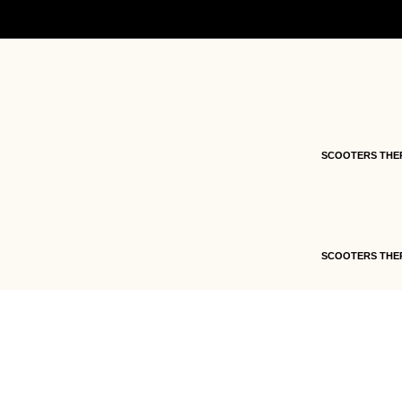
Accueil
/
Pièces détachées
/
Pièces détachées vé
GRIS – ZL04203101105-F-00-GRIS
SCOOTERS THE
SCOOTERS THE