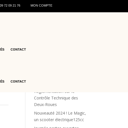
0
9 72 09 21 76
MON COMPTE
VANT
Articles récents
-
♻️ Recyclage des batteries de
TÉS
CONTACT
scooters : ce qu’il faut savoir
en 2026
Les offres estivales
Renforcement de la Sécurité
TÉS
CONTACT
Routière : La Nouvelle
Réglementation sur le
Contrôle Technique des
Deux-Roues
Nouveauté 2024 ! Le Magic,
un scooter électrique125cc