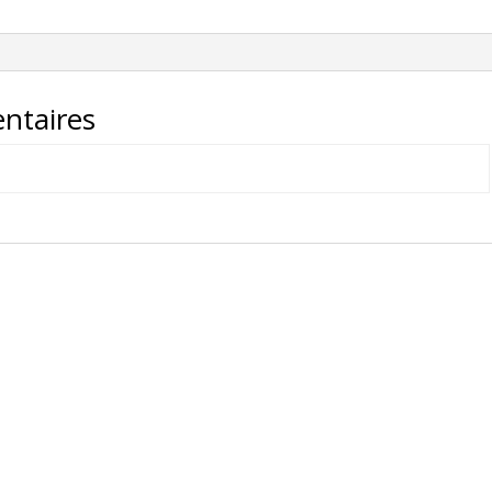
-
ZL04203101105-
F-
00-
ntaires
GRIS