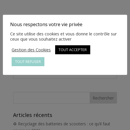
-
ZL03203103103R
Informations complémentaires
Nous respectons votre vie privée
Ce site utilise des cookies et vous donne le contrôle sur
Informations
ceux que vous souhaitez activer
complémentaires
Gestion des Cookies
TOUT ACCEPTER
Poids
1 kg
TOUT REFUSER
Articles récents
♻️ Recyclage des batteries de scooters : ce qu’il faut