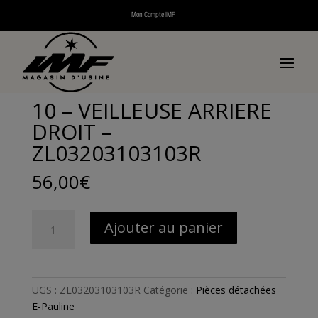
Mon Compte IMF
Accueil
/
Pièces détachées
/
Pièces détachées
véhicules électriques
/
Pièces détachées E-Pauline
/ 10
– VEILLEUSE ARRIERE DROIT – ZL03203103103R
10 – VEILLEUSE ARRIERE
DROIT –
ZL03203103103R
56,00
€
quantité
Ajouter au panier
de
10
-
VEILLEUSE
UGS :
ZL03203103103R
Catégorie :
Pièces détachées
ARRIERE
E-Pauline
DROIT