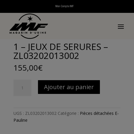
Mon Compte IMF
Accueil
/
Pièces détachées
/
Pièces détachées
véhicules électriques
/
Pièces détachées E-Pauline
/ 1 –
JEUX DE SERURES – ZL03202013002
1 – JEUX DE SERURES –
ZL03202013002
155,00
€
quantité
Ajouter au panier
de
1
-
JEUX
UGS :
ZL03202013002
Catégorie :
Pièces détachées E-
DE
Pauline
SERURES
-