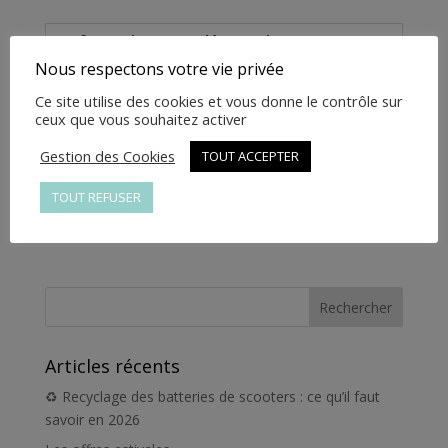
ZL03202013002
Informations complémentaires
Nous respectons votre vie privée
Informations
Ce site utilise des cookies et vous donne le contrôle sur
ceux que vous souhaitez activer
complémentaires
Gestion des Cookies
TOUT ACCEPTER
Poids
1 kg
TOUT REFUSER
Articles récents
♻️ Recyclage des batteries de scooters : ce qu’il faut
savoir en 2026