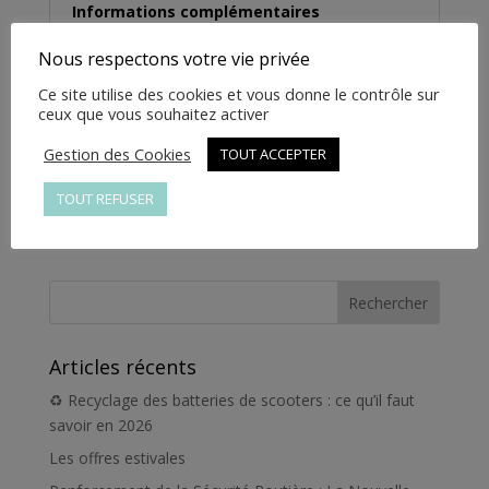
Informations complémentaires
Nous respectons votre vie privée
Informations
Ce site utilise des cookies et vous donne le contrôle sur
complémentaires
ceux que vous souhaitez activer
Gestion des Cookies
TOUT ACCEPTER
Poids
1 kg
TOUT REFUSER
Articles récents
♻️ Recyclage des batteries de scooters : ce qu’il faut
savoir en 2026
Les offres estivales