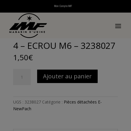
Mon Compte IMF
Accueil
/
Pièces détachées
/
Pièces détachées
véhicules électriques
/
Pièces détachées E-
NewPach
/ 4 – ECROU M6 – 3238027
4 – ECROU M6 – 3238027
1,50
€
quantité
Ajouter au panier
de
4
-
ECROU
UGS :
3238027
Catégorie :
Pièces détachées E-
M6
NewPach
-
3238027