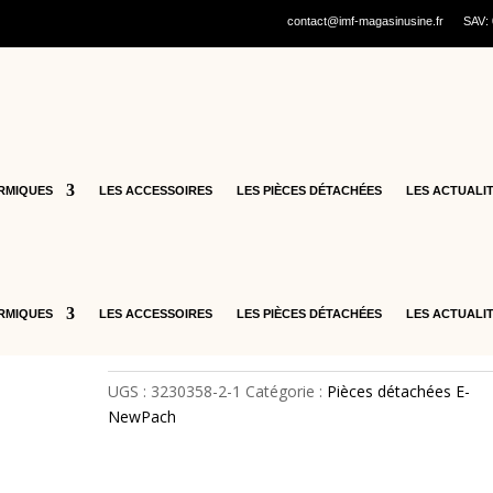
contact@imf-magasinusine.fr
SAV:
hicules électriques
/
Pièces détachées E-NewPach
/ 10 – VIS 4.8×16 
10 – VIS 4.8×16 – 323035
2
RMIQUES
LES ACCESSOIRES
LES PIÈCES DÉTACHÉES
LES ACTUALI
0,80
€
quantité
Ajouter au panier
de
RMIQUES
LES ACCESSOIRES
LES PIÈCES DÉTACHÉES
LES ACTUALI
10
-
VIS
UGS :
3230358-2-1
Catégorie :
Pièces détachées E-
4.8×16
NewPach
-
3230358-
2