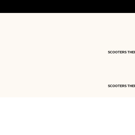
Accueil
/
Pièces détachées
/
Pièces détachées vé
3230358-2
SCOOTERS THE
SCOOTERS THE