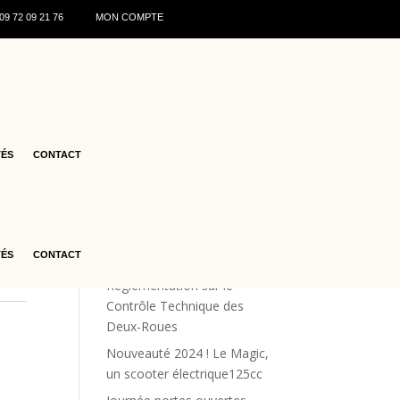
0
9 72 09 21 76
MON COMPTE
–
8-
Articles récents
♻️ Recyclage des batteries de
TÉS
CONTACT
scooters : ce qu’il faut savoir
en 2026
Les offres estivales
Renforcement de la Sécurité
TÉS
CONTACT
Routière : La Nouvelle
Réglementation sur le
Contrôle Technique des
Deux-Roues
Nouveauté 2024 ! Le Magic,
un scooter électrique125cc