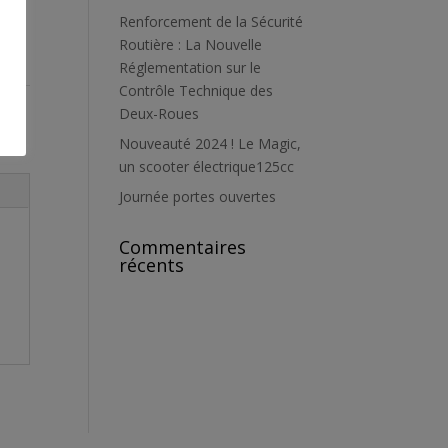
Renforcement de la Sécurité
Routière : La Nouvelle
Réglementation sur le
Contrôle Technique des
ach
Deux-Roues
Nouveauté 2024 ! Le Magic,
un scooter électrique125cc
Journée portes ouvertes
Commentaires
récents