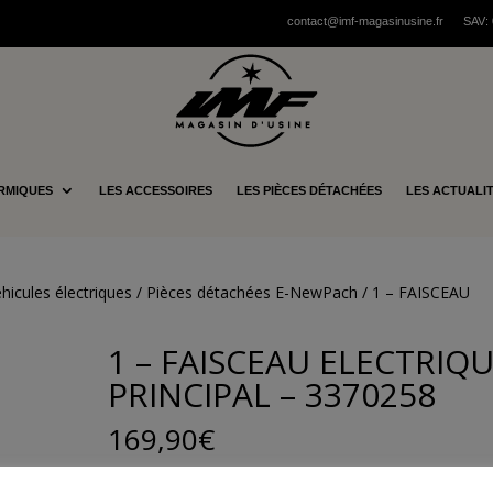
contact@imf-magasinusine.fr
SAV:
RMIQUES
LES ACCESSOIRES
LES PIÈCES DÉTACHÉES
LES ACTUALI
hicules électriques
/
Pièces détachées E-NewPach
/ 1 – FAISCEAU
1 – FAISCEAU ELECTRIQ
PRINCIPAL – 3370258
169,90
€