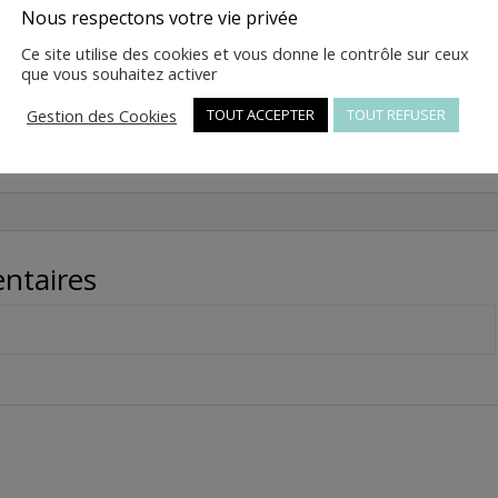
quantité
Ajouter au panier
Nous respectons votre vie privée
de
Ce site utilise des cookies et vous donne le contrôle sur ceux
1
que vous souhaitez activer
-
FAISCEAU
Gestion des Cookies
UGS :
3370258
TOUT ACCEPTER
Catégorie :
Pièces détachées E-NewP
TOUT REFUSER
ELECTRIQUE
PRINCIPAL
-
3370258
ntaires