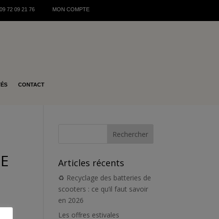
0
9 72 09 21 76
MON COMPTE
TÉS
CONTACT
UE
Articles récents
♻️ Recyclage des batteries de
scooters : ce qu’il faut savoir
en 2026
Les offres estivales