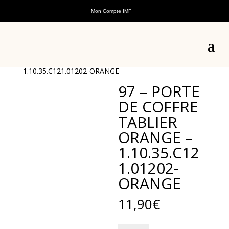
Mon Compte IMF
Accueil
/
Pièces détachées
/
Pièces détachées
véhicules électriques
/
Pièces détachées E-Nana
/ 97 –
PORTE DE COFFRE TABLIER ORANGE –
1.10.35.C121.01202-ORANGE
97 – PORTE
DE COFFRE
TABLIER
ORANGE –
1.10.35.C12
1.01202-
ORANGE
11,90
€