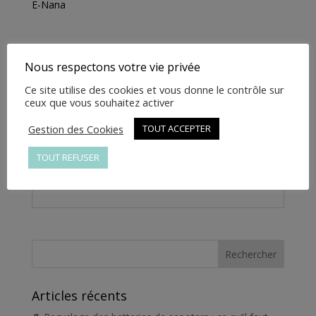
E-Nana
MARCHE
PIED
-
1.10.35.C121.01199
Nous respectons votre vie privée
Informations complémentaires
Ce site utilise des cookies et vous donne le contrôle sur
ceux que vous souhaitez activer
Informations
complémentaires
Gestion des Cookies
TOUT ACCEPTER
TOUT REFUSER
Poids
1 kg
Articles récents