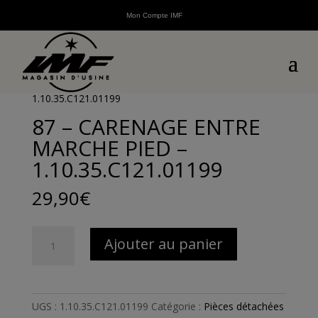
Mon Compte IMF
Accueil
/
Pièces détachées
/
Pièces détachées
véhicules électriques
/
Pièces détachées E-Nana
/ 87 –
CARENAGE ENTRE MARCHE PIED –
1.10.35.C121.01199
87 – CARENAGE ENTRE
MARCHE PIED –
1.10.35.C121.01199
29,90
€
quantité
Ajouter au panier
de
87
-
CARENAGE
UGS :
1.10.35.C121.01199
Catégorie :
Pièces détachées
ENTRE