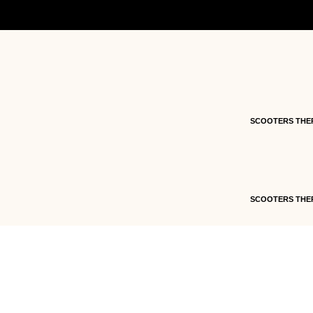
Accueil
/
Pièces détachées
/
Pièces détachées vé
1.10.35.C121.01201-ORANGE
SCOOTERS THE
SCOOTERS THE