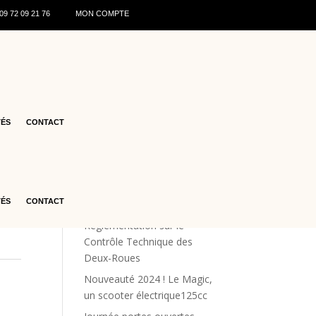
0
9 72 09 21 76
MON COMPTE
GE –
Articles récents
♻️ Recyclage des batteries de
TÉS
CONTACT
scooters : ce qu’il faut savoir
en 2026
Les offres estivales
Renforcement de la Sécurité
TÉS
CONTACT
Routière : La Nouvelle
Réglementation sur le
Contrôle Technique des
Deux-Roues
Nouveauté 2024 ! Le Magic,
un scooter électrique125cc