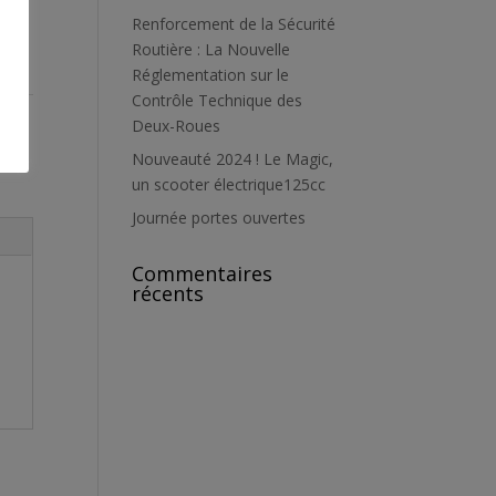
Renforcement de la Sécurité
Routière : La Nouvelle
Réglementation sur le
Contrôle Technique des
Deux-Roues
Nouveauté 2024 ! Le Magic,
un scooter électrique125cc
Journée portes ouvertes
Commentaires
récents