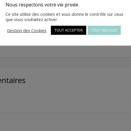
quantité
Ajouter au panier
Nous respectons votre vie privée
de
Ce site utilise des cookies et vous donne le contrôle sur ceux
80
que vous souhaitez activer
-
FACE
Gestion des Cookies
UGS :
1.10.35.C121.01150-BLEU
TOUT ACCEPTER
Catégorie :
TOUT REFUSER
Pièces
AVANT
détachées E-Nana
BLEU
-
1.10.35.C121.01150-
BLEU
ntaires