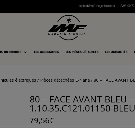
contact@imf-magasinusine.fr
SAV:
0
9 72
RS THERMIQUES
LES ACCESSOIRES
LES PIÈCES DÉTACHÉES
LES ACTUALITÉS
hicules électriques
/
Pièces détachées E-Nana
/ 80 – FACE AVANT B
80 – FACE AVANT BLEU –
1.10.35.C121.01150-BLE
79,56
€