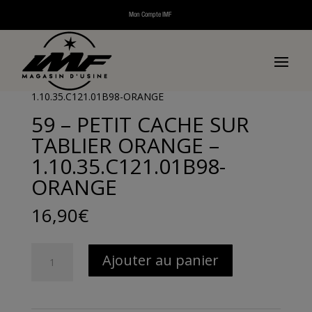
Mon Compte IMF
Accueil
/
Pièces détachées
/
Pièces détachées
véhicules électriques
/
Pièces détachées E-Nana
/ 59 –
PETIT CACHE SUR TABLIER ORANGE –
1.10.35.C121.01B98-ORANGE
59 – PETIT CACHE SUR
TABLIER ORANGE –
1.10.35.C121.01B98-
ORANGE
16,90
€
quantité
Ajouter au panier
de
59
-