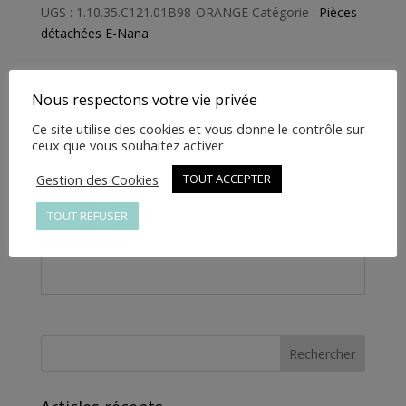
PETIT
UGS :
1.10.35.C121.01B98-ORANGE
Catégorie :
Pièces
CACHE
détachées E-Nana
SUR
TABLIER
ORANGE
Nous respectons votre vie privée
-
Informations complémentaires
Ce site utilise des cookies et vous donne le contrôle sur
1.10.35.C121.01B98-
ceux que vous souhaitez activer
ORANGE
Informations
Gestion des Cookies
TOUT ACCEPTER
complémentaires
TOUT REFUSER
Poids
1 kg