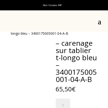
Mon Compte IMF
Accueil
/
Pièces détachées
/
Pièces détachées scooters
thermiques
/
Pièces détachées TLongo
/
Pièces
détachées châssis TLongo
/ – carenage sur tablier t-
longo bleu – 3400175005001-04-A-B
– carenage
sur tablier
t-longo bleu
–
3400175005
001-04-A-B
65,50
€
quantité
de