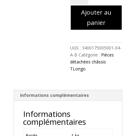
-
Ajouter au
carenage
sur
panier
tablier
t-
longo
bleu
UGS :
3400175005001-04-
-
A-B
Catégorie :
Pièces
3400175005001-
détachées châssis
04-
TLongo
A-
B
Informations complémentaires
Informations
complémentaires
Poids
1 kg