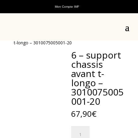
Mon Compte IMF
Accueil
/
Pièces détachées
/
Pièces détachées scooters
thermiques
/
Pièces détachées TLongo
/
Pièces
détachées châssis TLongo
/ 6 – support chassis avant
t-longo – 3010075005001-20
6 – support
chassis
avant t-
longo –
3010075005
001-20
67,90
€
quantité
de