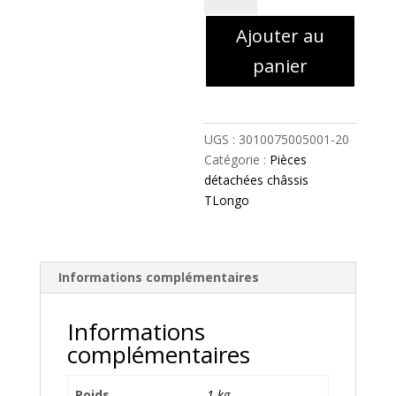
6
Ajouter au
-
support
panier
chassis
avant
t-
longo
UGS :
3010075005001-20
-
Catégorie :
Pièces
3010075005001-
détachées châssis
20
TLongo
Informations complémentaires
Informations
complémentaires
Poids
1 kg