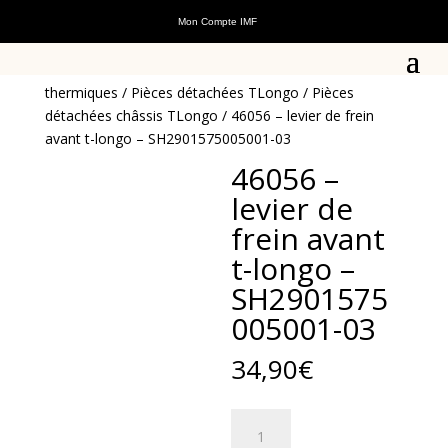
Mon Compte IMF
Accueil
/
Pièces détachées
/
Pièces détachées scooters
thermiques
/
Pièces détachées TLongo
/
Pièces
détachées châssis TLongo
/ 46056 – levier de frein
avant t-longo – SH2901575005001-03
46056 –
levier de
frein avant
t-longo –
SH2901575
005001-03
34,90
€
quantité
de