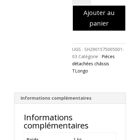
46056
Ajouter au
-
levier
panier
de
frein
avant
t-
UGS :
SH2901575005001-
longo
03
Catégorie :
Pièces
-
détachées châssis
SH2901575005001-
TLongo
03
Informations complémentaires
Informations
complémentaires
Poids
1 kg