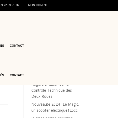
0
9 72 09 21 76
MON COMPTE
Articles récents
♻️ Recyclage des batteries de
TÉS
CONTACT
-
scooters : ce qu’il faut savoir
en 2026
Les offres estivales
Renforcement de la Sécurité
TÉS
CONTACT
Routière : La Nouvelle
Réglementation sur le
Contrôle Technique des
Deux-Roues
Nouveauté 2024 ! Le Magic,
un scooter électrique125cc