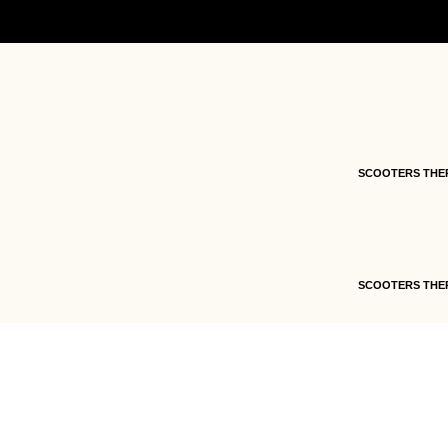
Accueil
/
Pièces détachées
/
Pièces détachées s
SX
/ 7 – Carénage arrière gauche de partie ava
SCOOTERS THE
SCOOTERS THE