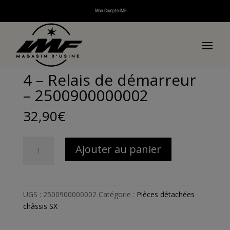
Mon Compte IMF
Accueil
/
Pièces détachées
/
Pièces détachées scooters
thermiques
/
Pièces détachées SX
/
Pièces détachées
châssis SX
/ 4 – Relais de démarreur – 2500900000002
4 – Relais de démarreur
– 2500900000002
32,90
€
quantité
Ajouter au panier
de
4
-
Relais
UGS :
2500900000002
Catégorie :
Pièces détachées
de
châssis SX
démarreur
-