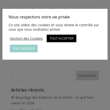
2500900000002
Informations complémentaires
Nous respectons votre vie privée
Informations
Ce site utilise des cookies et vous donne le contrôle sur
ceux que vous souhaitez activer
complémentaires
Gestion des Cookies
TOUT ACCEPTER
Poids
1 kg
TOUT REFUSER
Articles récents
♻️ Recyclage des batteries de scooters : ce qu’il faut
savoir en 2026