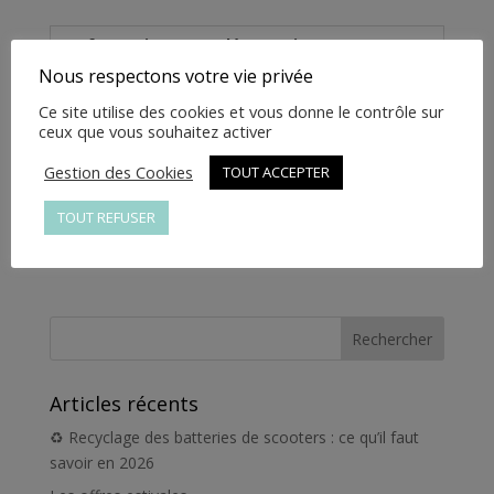
3020000000035
Informations complémentaires
Nous respectons votre vie privée
Informations
Ce site utilise des cookies et vous donne le contrôle sur
ceux que vous souhaitez activer
complémentaires
Gestion des Cookies
TOUT ACCEPTER
Poids
1 kg
TOUT REFUSER
Articles récents
♻️ Recyclage des batteries de scooters : ce qu’il faut
savoir en 2026