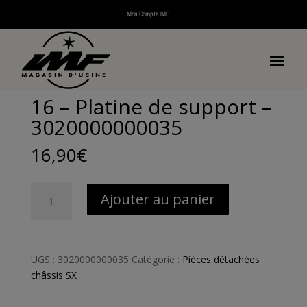
Mon Compte IMF
Accueil
/
Pièces détachées
/
Pièces détachées scooters
thermiques
/
Pièces détachées SX
/
Pièces détachées
châssis SX
/ 16 – Platine de support – 3020000000035
16 – Platine de support –
3020000000035
16,90
€
quantité
Ajouter au panier
de
16
-
Platine
UGS :
3020000000035
Catégorie :
Pièces détachées
de
châssis SX
support
-