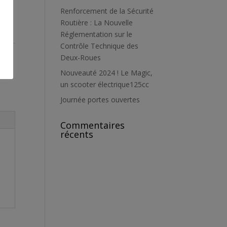
Renforcement de la Sécurité
Routière : La Nouvelle
Réglementation sur le
Contrôle Technique des
Deux-Roues
Nouveauté 2024 ! Le Magic,
un scooter électrique125cc
Journée portes ouvertes
Commentaires
récents