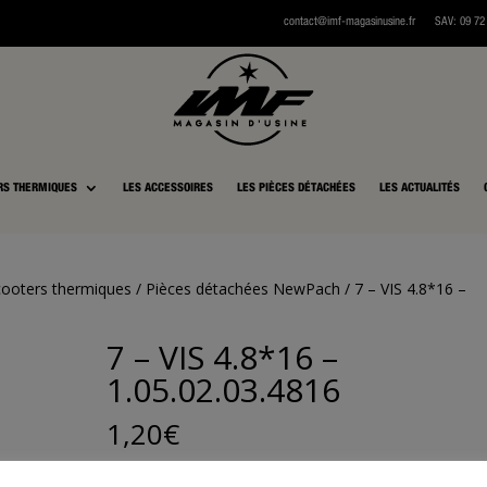
contact@imf-magasinusine.fr
SAV:
0
9 72
RS THERMIQUES
LES ACCESSOIRES
LES PIÈCES DÉTACHÉES
LES ACTUALITÉS
cooters thermiques
/
Pièces détachées NewPach
/ 7 – VIS 4.8*16 –
7 – VIS 4.8*16 –
1.05.02.03.4816
1,20
€