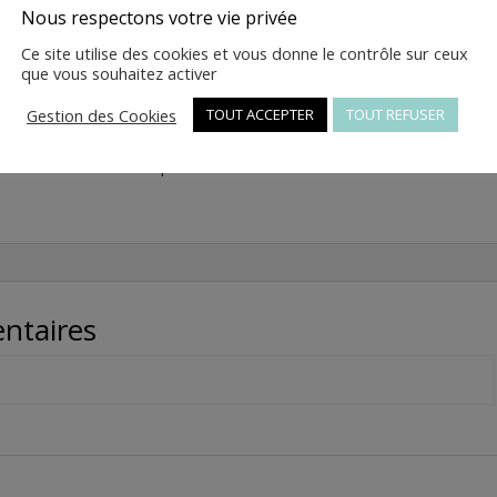
quantité
Ajouter au panier
Nous respectons votre vie privée
de
Ce site utilise des cookies et vous donne le contrôle sur ceux
7
que vous souhaitez activer
-
VIS
Gestion des Cookies
UGS :
1.05.02.03.4816-2-1-1-1
TOUT ACCEPTER
Catégories :
TOUT REFUSER
Pièces
4.8*16
détachées NewPach
,
Pièces détachées scooters
-
thermiques
1.05.02.03.4816
ntaires