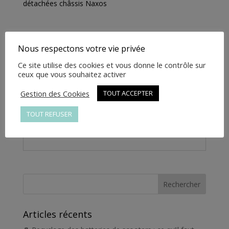
détachées châssis Naxos
NOIR
-
81264-
YJXW-
Nous respectons votre vie privée
Informations complémentaires
0000-
Ce site utilise des cookies et vous donne le contrôle sur
NOIR
ceux que vous souhaitez activer
Informations
complémentaires
Gestion des Cookies
TOUT ACCEPTER
TOUT REFUSER
Poids
1 kg
Articles récents