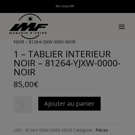
Mon Compte IMF
Accueil
/
Pièces détachées
/
Pièces détachées scooters
thermiques
/
Pièces détachées Naxos
/
Pièces
détachées châssis Naxos
/ 1 – TABLIER INTERIEUR
NOIR – 81264-YJXW-0000-NOIR
1 – TABLIER INTERIEUR
NOIR – 81264-YJXW-0000-
NOIR
85,00
€
quantité
Ajouter au panier
de
1
-
TABLIER
UGS :
81264-YJXW-0000-NOIR
Catégorie :
Pièces
INTERIEUR