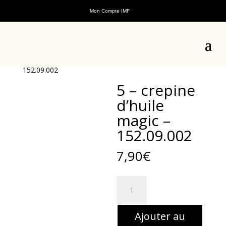
Mon Compte IMF
Accueil
/
Pièces détachées
/
Pièces détachées scooters
thermiques
/
Pièces détachées Magic
/
Pièces
détachées moteur Magic
/ 5 – crepine d’huile magic –
152.09.002
5 – crepine
d’huile
magic –
152.09.002
7,90
€
quantité
de
5
Ajouter au
-