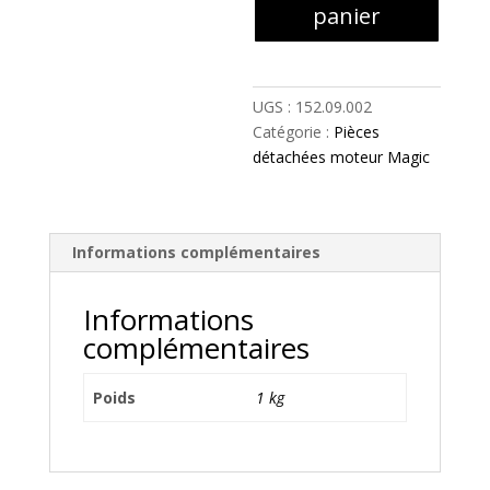
crepine
panier
d'huile
magic
-
152.09.002
UGS :
152.09.002
Catégorie :
Pièces
détachées moteur Magic
Informations complémentaires
Informations
complémentaires
Poids
1 kg