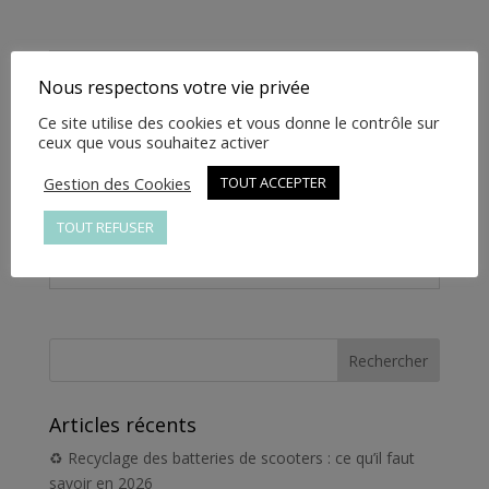
157M.11.916
Informations complémentaires
Nous respectons votre vie privée
Ce site utilise des cookies et vous donne le contrôle sur
Informations
ceux que vous souhaitez activer
complémentaires
Gestion des Cookies
TOUT ACCEPTER
Poids
1 kg
TOUT REFUSER
Articles récents
♻️ Recyclage des batteries de scooters : ce qu’il faut
savoir en 2026