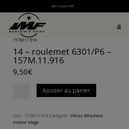
Mon Compte IMF
Accueil
/
Pièces détachées
/
Pièces détachées scooters
thermiques
/
Pièces détachées Magic
/
Pièces
détachées moteur Magic
/ 14 – roulemet 6301/P6 –
157M.11.916
14 – roulemet 6301/P6 –
157M.11.916
9,50
€
quantité
Ajouter au panier
de
14
-
roulemet
UGS :
157M.11.916
Catégorie :
Pièces détachées
6301/P6
moteur Magic
-