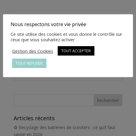
magic
-
157M.10.822
Informations complémentaires
Nous respectons votre vie privée
Ce site utilise des cookies et vous donne le contrôle sur
Informations
ceux que vous souhaitez activer
complémentaires
Gestion des Cookies
TOUT ACCEPTER
Poids
1 kg
TOUT REFUSER
Articles récents
♻️ Recyclage des batteries de scooters : ce qu’il faut
savoir en 2026