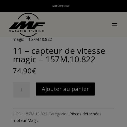
Mon Compte IMF
Accueil
/
Pièces détachées
/
Pièces détachées scooters
thermiques
/
Pièces détachées Magic
/
Pièces
détachées moteur Magic
/ 11 – capteur de vitesse
magic – 157M.10.822
11 – capteur de vitesse
magic – 157M.10.822
74,90
€
quantité
Ajouter au panier
de
11
-
capteur
UGS :
157M.10.822
Catégorie :
Pièces détachées
de
moteur Magic
vitesse