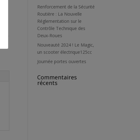
Renforcement de la Sécurité
Routière : La Nouvelle
Réglementation sur le
Contrôle Technique des
Deux-Roues
Nouveauté 2024 ! Le Magic,
un scooter électrique125cc
Journée portes ouvertes
Commentaires
récents