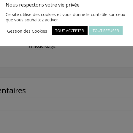
Nous respectons votre vie privée
quantité
Ajouter au panier
Ce site utilise des cookies et vous donne le contrôle sur ceux
de
que vous souhaitez activer
7
-
Gestion des Cookies
TOUT ACCEPTER
TOUT REFUSER
Baguette
UGS :
JM150T-19-04.07
Catégorie :
Pièces détachées
carenage
châssis Magic
lateral
gauche
3
-
JM150T-
19-
ntaires
04.07