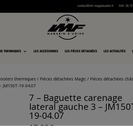
contact@imf-magasinusine.fr
SAV:
0
9 72
RS THERMIQUES
LES ACCESSOIRES
LES PIÈCES DÉTACHÉES
LES ACTUALITÉS
cooters thermiques
/
Pièces détachées Magic
/
Pièces détachées châs
 – JM150T-19-04.07
7 – Baguette carenage
lateral gauche 3 – JM150
19-04.07
17,00
€