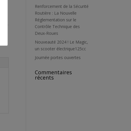
Renforcement de la Sécurité
Routière : La Nouvelle
Réglementation sur le
Contrôle Technique des
Deux-Roues
Nouveauté 2024 ! Le Magic,
un scooter électrique125cc
Journée portes ouvertes
Commentaires
récents