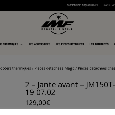
contact@imf-magasinusine.fr
SAV:
0
9 72
RS THERMIQUES
LES ACCESSOIRES
LES PIÈCES DÉTACHÉES
LES ACTUALITÉS
cooters thermiques
/
Pièces détachées Magic
/
Pièces détachées châs
2 – Jante avant – JM150T
19-07.02
129,00
€