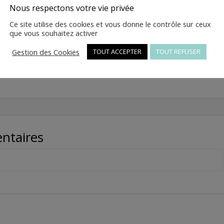
quantité
Ajouter au panier
Nous respectons votre vie privée
de
Ce site utilise des cookies et vous donne le contrôle sur ceux
2
que vous souhaitez activer
-
Jante
Gestion des Cookies
UGS :
JM150T-19-07.02
TOUT ACCEPTER
Catégorie :
TOUT REFUSER
Pièces détachées
avant
châssis Magic
-
JM150T-
19-
07.02
ntaires