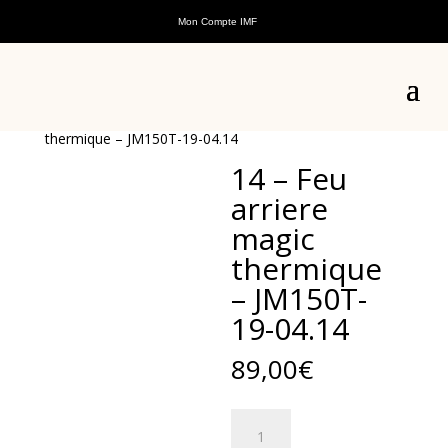
Mon Compte IMF
Accueil
/
Pièces détachées
/
Pièces détachées scooters
thermiques
/
Pièces détachées Magic
/
Pièces
détachées châssis Magic
/ 14 – Feu arriere magic
thermique – JM150T-19-04.14
14 – Feu
arriere
magic
thermique
– JM150T-
19-04.14
89,00
€
quantité
de