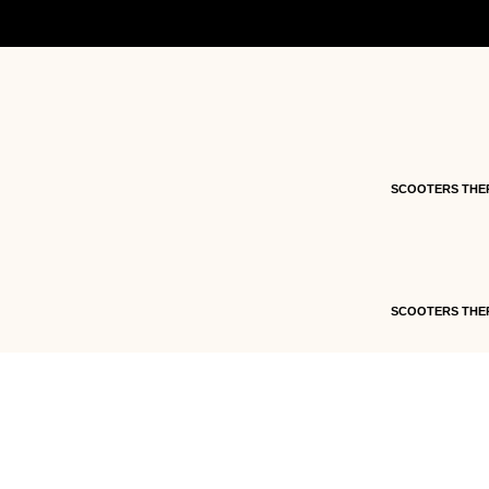
Accueil
/
Pièces détachées
/
Pièces détachées s
Magic
/ 13 – Relais EFI – JM150T-19-09.13
SCOOTERS THE
SCOOTERS THE