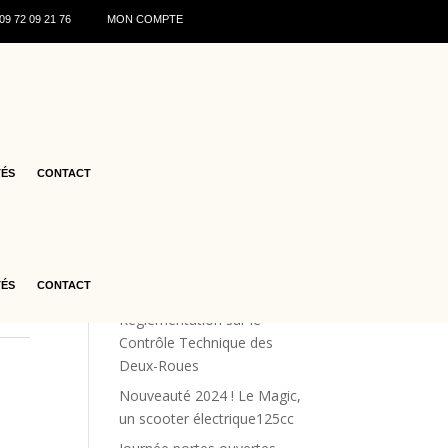
0
9 72 09 21 76
MON COMPTE
sis
Articles récents
♻️ Recyclage des batteries de
TÉS
CONTACT
scooters : ce qu’il faut savoir
en 2026
Les offres estivales
Renforcement de la Sécurité
TÉS
CONTACT
Routière : La Nouvelle
Réglementation sur le
Contrôle Technique des
Deux-Roues
Nouveauté 2024 ! Le Magic,
un scooter électrique125cc