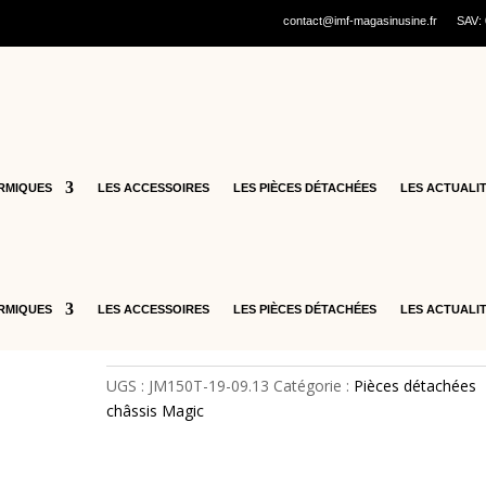
contact@imf-magasinusine.fr
SAV:
cooters thermiques
/
Pièces détachées Magic
/
Pièces détachées châs
13 – Relais EFI – JM150T-
19-09.13
RMIQUES
LES ACCESSOIRES
LES PIÈCES DÉTACHÉES
LES ACTUALI
34,00
€
quantité
Ajouter au panier
de
RMIQUES
LES ACCESSOIRES
LES PIÈCES DÉTACHÉES
LES ACTUALI
13
-
Relais
UGS :
JM150T-19-09.13
Catégorie :
Pièces détachées
EFI
châssis Magic
-
JM150T-
19-