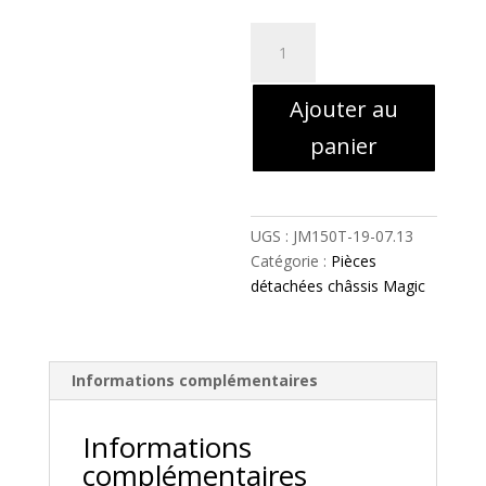
quantité
de
13
Ajouter au
-
Petit
panier
cache
de
garde-
boue
UGS :
JM150T-19-07.13
avant
Catégorie :
Pièces
droit
détachées châssis Magic
magic
thermique
-
Informations complémentaires
JM150T-
19-
07.13
Informations
complémentaires