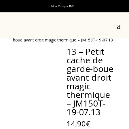
Mon Compte IMF
Accueil
/
Pièces détachées
/
Pièces détachées scooters
thermiques
/
Pièces détachées Magic
/
Pièces
détachées châssis Magic
/ 13 – Petit cache de garde-
boue avant droit magic thermique – JM150T-19-07.13
13 – Petit
cache de
garde-boue
avant droit
magic
thermique
– JM150T-
19-07.13
14,90
€