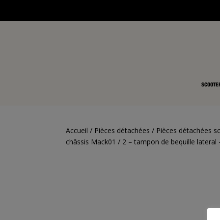
SCOOTE
Accueil
/
Pièces détachées
/
Pièces détachées s
châssis Mack01
/ 2 – tampon de bequille latera