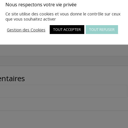
quantité
Ajouter au panier
Nous respectons votre vie privée
de
Ce site utilise des cookies et vous donne le contrôle sur ceux
2
que vous souhaitez activer
-
tampon
Gestion des Cookies
UGS :
4049-30-00001
TOUT ACCEPTER
Catégorie :
TOUT REFUSER
Pièces détachées ch
de
Mack01
bequille
lateral
-
4049-
30-
00001
ntaires