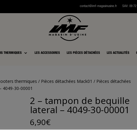
contact@imf-magasinusine.fr
SAV:
0
9 72
RS THERMIQUES
LES ACCESSOIRES
LES PIÈCES DÉTACHÉES
LES ACTUALITÉS
cooters thermiques
/
Pièces détachées Mack01
/
Pièces détachées
l – 4049-30-00001
2 – tampon de bequille
lateral – 4049-30-00001
6,90
€