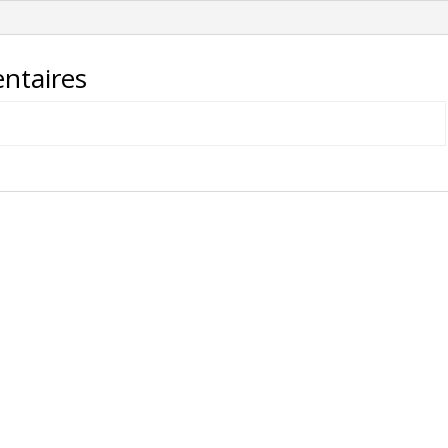
HD-
00072
ntaires