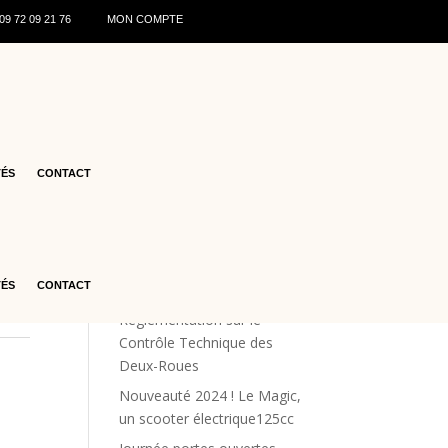
0
9 72 09 21 76
MON COMPTE
cc
Articles récents
♻️ Recyclage des batteries de
TÉS
CONTACT
scooters : ce qu’il faut savoir
en 2026
Les offres estivales
Renforcement de la Sécurité
TÉS
CONTACT
Routière : La Nouvelle
Réglementation sur le
Contrôle Technique des
s
Deux-Roues
Nouveauté 2024 ! Le Magic,
un scooter électrique125cc