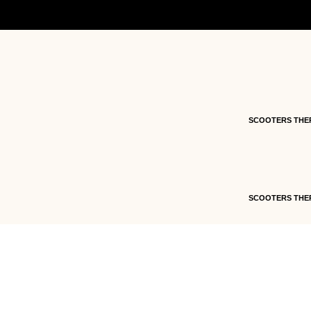
Accueil
/
Pièces détachées
/
Pièces détachées s
125cc
/
Pièces détachées moteur Ferry 125cc
/ 
SCOOTERS THE
SCOOTERS THE