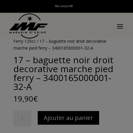
Mon Compte IMF
Accueil
/
Pièces détachées
/
Pièces détachées scooters
thermiques
/
Pièces détachées Ferry
/
Pièces
détachées Ferry 125cc
/
Pièces détachées châssis
Ferry 125cc
/ 17 – baguette noir droit decorative
marche pied ferry – 3400165000001-32-A
17 – baguette noir droit
decorative marche pied
ferry – 3400165000001-
32-A
19,90
€
quantité
Ajouter au panier
de
17