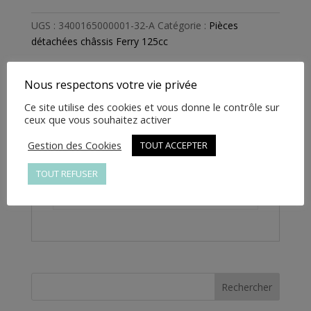
-
baguette
UGS :
3400165000001-32-A
Catégorie :
Pièces
noir
détachées châssis Ferry 125cc
droit
decorative
marche
Nous respectons votre vie privée
pied
Informations complémentaires
Ce site utilise des cookies et vous donne le contrôle sur
ferry
ceux que vous souhaitez activer
-
Informations
Gestion des Cookies
TOUT ACCEPTER
3400165000001-
complémentaires
32-
TOUT REFUSER
A
Poids
1 kg