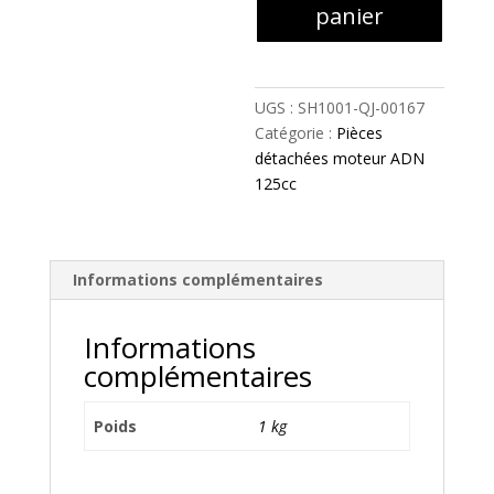
VIS
panier
M6×25
-
SH1001-
QJ-
UGS :
SH1001-QJ-00167
00167
Catégorie :
Pièces
détachées moteur ADN
125cc
Informations complémentaires
Informations
complémentaires
Poids
1 kg