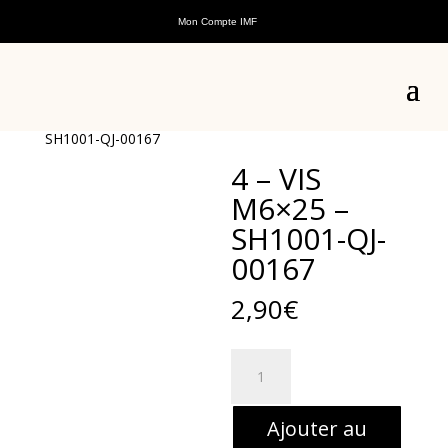
Mon Compte IMF
Accueil
/
Pièces détachées
/
Pièces détachées scooters
thermiques
/
Pièces détachées ADN 125cc
/
Pièces
détachées moteur ADN 125cc
/ 4 – VIS M6×25 –
SH1001-QJ-00167
4 – VIS
M6×25 –
SH1001-QJ-
00167
2,90
€
quantité
de
4
Ajouter au
-